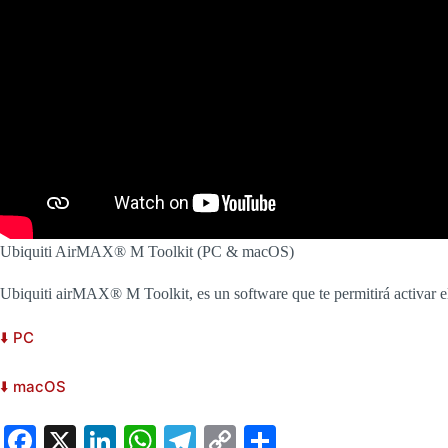
Ubiquiti AirMAX® M Toolkit (PC & macOS)
Ubiquiti airMAX® M Toolkit, es un software que te permitirá activar
⬇️ PC
⬇️ macOS
Fa
X
Li
W
Te
C
S