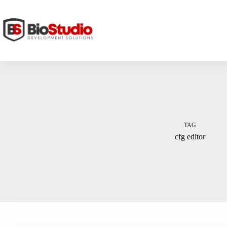
Skip
to
content
TAG
cfg editor